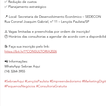
✅ Redução de custos
✅ Planejamento estratégico
📍 Local: Secretaria de Desenvolvimento Econômico – SEDECON
Rua Coronel Joaquim Gabriel, nº 11 – Lençóis Paulista/SP
⚠️ Vagas limitadas e preenchidas por ordem de inscrição!
🕐 Horários das consultorias a agendar de acordo com a disponibili
📝 Faça sua inscrição pelo link:
https://bit.ly/1ªCONSULTORIA2026
📲 Informações:
WhatsApp Sebrae Aqui
(14) 3264-3955
#SebraeAqui
#LençóisPaulista
#Empreendedorismo
#MarketingDigit
#PequenosNegócios
#ConsultoriaGratuita